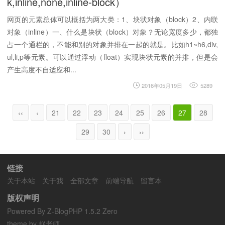
k,inline,none,inline-block）
网页的元素总体可以概括为两大类：1、块状对象（block）2、内联
对象（inline）一、什么是块状（block）对象？无论宽度多少，都独
占一个通栏的，不能和别的对象并排在一起的就是。比如h1~h6,div,
ul,li,p等元素。可以通过浮动（float）实现块状元素的并排，但是会
产生高度不自适应和...
2016年05月19日
5289
‹‹
‹
21
22
23
24
25
26
27
28
29
30
›
››
链接
关于本站
关于我
全部文章
前端导航
留言本
版权声明
Powered By
Z-BlogPHP 1.5.2 Zero
theme by 赵老师