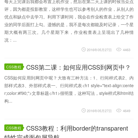
每天上完课后我都会布置上机作业，然后在第二天上课的时候当众点
评，因为都是投影教室，这样学生也可以参考别人的作业，从别人的
优点和缺点中去学习。利用下课时间，我会在作业检查表上给交了作
业的同学后面打上勾。遗憾的是，我不是每次都能及时记录，一个星
期大概有两三次。几个星期下来，作业检查表上呈现出了几种情
况：...
2016年05月27日
4463
CSS第二课：如何应用CSS到网页中？
CSS教程
CSS如何应用到网页中呢？大致有三种方法：1、行间样式表2、内
部样式表3、外部样式表一、行间样式表<h1 style="text-align:cente
r;color:#f90;">文章标题</h1>很明显，这种写法，style样式和html结
构...
2016年05月27日
4649
CSS3教程：利用border的transparent
CSS教程
特性完成面包屑导航