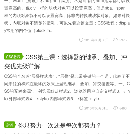
一、width（宽度）和height（高度）不是所有的html元素都可以设
置宽高的。像div一样的块状对象可以设置宽高，但是像a、span一
样的内联对象就不可以设置宽高，除非先转换成块状对象。如果对块
状，内联对象不清楚的童鞋，可以先看这篇文章：CSS教程：displa
y常用的四个值（block,in...
2016年06月03日
5975
CSS第三课：选择器的继承、叠加、冲
CSS教程
突优先级详解
CSS的全名叫“层叠样式表”，“层叠”是非常关键的一个词，代表了不
同来源的样式在最终的效果上呈现继承、叠加、冲突覆盖等。一、C
SS的五种来源1、浏览器默认样式2、浏览器用户自定义样式3、<lin
k>外部样式表4、<style>内部样式表5、<标签 style...
2016年05月31日
5463
你只努力一次还是每次都努力？
杂谈