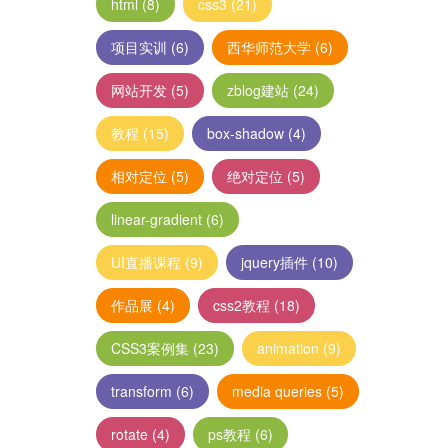
html
(8)
css3
(21)
项目实训
(6)
西华师范大学
(6)
网站开发
(5)
zblog建站
(24)
教程
(15)
box-shadow
(4)
相对定位
(5)
绝对定位
(5)
linear-gradient
(6)
UI直播课程
(9)
jquery插件
(10)
作品展
(4)
css2教程
(18)
CSS3案例集
(23)
animation
(9)
transform
(6)
media queries
(5)
rotate
(4)
ps教程
(6)