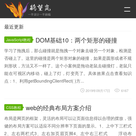
最近更新
DOM基础10：两个矩形的碰撞
JavaScript教程
学习了拖拽后，那么碰撞就是拖拽一个对象去碰另一个对象，检测是
否碰上了。这里的碰撞是两个矩形对象的碰撞，如果是圆形或者不规
则形状，方法又不一样了。这个小案例是拖动老鼠去碰撞灯，老鼠只
能在可视区内移动，碰上了灯，灯变亮了。具体效果点击查看知识
点：1、利用getBoundingClientRect( )方...
2019年09月17日
6167
web的经典布局方案介绍
CSS教程
布局是网页的框架，灵活的布局可以让页面信息得以合理的摆放，强
健的布局方案可以适应不同分辨率下页面的显示。1、上中下三栏式
2、左右两栏式3、左右加页眉页脚4、左中右三栏式 浮动布