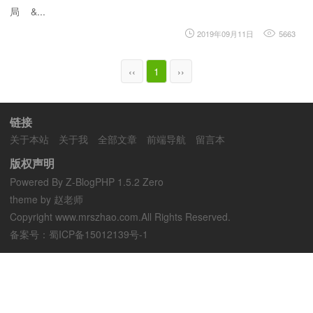
局 &...
2019年09月11日
5663
‹‹
1
››
链接
关于本站
关于我
全部文章
前端导航
留言本
版权声明
Powered By
Z-BlogPHP 1.5.2 Zero
theme by 赵老师
Copyright www.mrszhao.com.All Rights Reserved.
备案号：
蜀ICP备15012139号-1