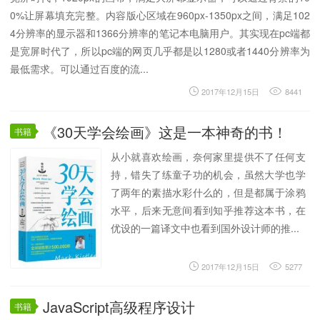
0%让屏幕填充完整。内容版心区域在960px-1350px之间，满足102
4分辨率的显示器和1366分辨率的笔记本电脑用户。其实现在pc端都
是宽屏时代了，所以pc端的网页几乎都是以1280或者1440分辨率为
最低需求。可以通过百度的流...
2017年12月15日
8441
《30天学会绘画》这是一本神奇的书！
书籍
从小就喜欢绘画，奈何家里提供不了任何支
持，错失了练童子功的机会，虽然大学也学
了两年的素描水彩什么的，但是都属于涂鸦
水平，后来无意间看到知乎推荐这本书，在
优设的一篇译文中也看到国外设计师的推...
2017年12月15日
5277
JavaScript高级程序设计
书籍