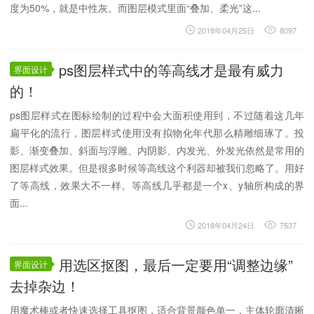
度为50%，就是中性灰。而图层模式里面“叠加、柔光”这...
2018年04月25日
8097
ps图层样式中的等高线才是最有威力
界面设计
的！
ps图层样式在图标绘制的过程中会大面积使用到，不过随着这几年
扁平化的流行，图层样式使用没有拟物化年代那么精雕细琢了。投
影、渐变叠加、斜面与浮雕、内阴影、内发光、外发光依然是常用的
图层样式效果。但是很多时候等高线这个利器却被我们忽略了。用好
了等高线，效果大不一样。等高线几乎都是一个x、y轴所构成的界
面...
2018年04月24日
7537
用选区抠图，最后一定要用“调整边缘”
界面设计
去掉杂边！
用魔术棒或者快速选择工具抠图，适合背景颜色单一，主体轮廓清晰