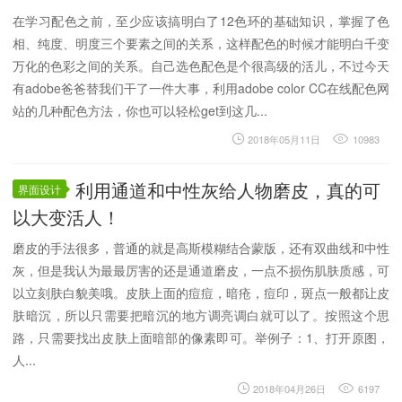
在学习配色之前，至少应该搞明白了12色环的基础知识，掌握了色
相、纯度、明度三个要素之间的关系，这样配色的时候才能明白千变
万化的色彩之间的关系。自己选色配色是个很高级的活儿，不过今天
有adobe爸爸替我们干了一件大事，利用adobe color CC在线配色网
站的几种配色方法，你也可以轻松get到这几...
2018年05月11日
10983
利用通道和中性灰给人物磨皮，真的可
界面设计
以大变活人！
磨皮的手法很多，普通的就是高斯模糊结合蒙版，还有双曲线和中性
灰，但是我认为最最厉害的还是通道磨皮，一点不损伤肌肤质感，可
以立刻肤白貌美哦。皮肤上面的痘痘，暗疮，痘印，斑点一般都让皮
肤暗沉，所以只需要把暗沉的地方调亮调白就可以了。按照这个思
路，只需要找出皮肤上面暗部的像素即可。举例子：1、打开原图，
人...
2018年04月26日
6197