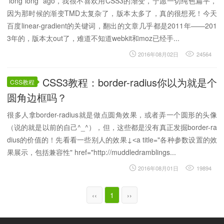
long long ago，我很不喜欢用CSS3的渐变，宁愿一切纯色扁平，
因为那时候的渐变TMD太复杂了，版本太多了，真的很想死！今天
百度linear-gradient的关键词，翻出的文章几乎都是2011年——201
3年的，版本太out了，难道不知道webkit和moz已经手...
2016年08月02日
24564
CSS3教程：border-radius你以为就是个
CSS教程
圆角边框吗？
很多人拿border-radius就是做点圆角效果，或者弄一个圆形的头像
（说的就是以前的自己^_^），但，这些都是没有真正发掘border-ra
dius的价值的！先看看一些别人的效果↓˂a title="各种参数设置的效
果展示，包括兼容性" href="http://muddledramblings...
2016年08月01日
19894
‹‹
1
››