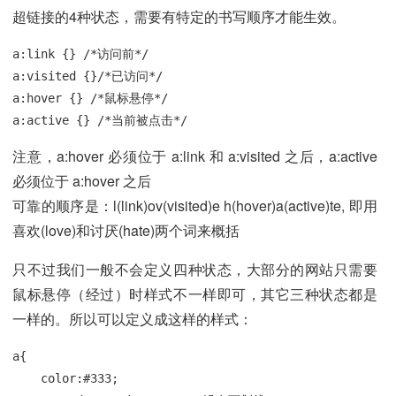
超链接的4种状态，需要有特定的书写顺序才能生效。
a:link {} /*访问前*/

a:visited {}/*已访问*/

a:hover {} /*鼠标悬停*/

a:active {} /*当前被点击*/
注意，a:hover 必须位于 a:link 和 a:visited 之后，a:active
必须位于 a:hover 之后
可靠的顺序是：l(link)ov(visited)e h(hover)a(active)te, 即用
喜欢(love)和讨厌(hate)两个词来概括
只不过我们一般不会定义四种状态，大部分的网站只需要
鼠标悬停（经过）时样式不一样即可，其它三种状态都是
一样的。所以可以定义成这样的样式：
a{

    color:#333;
