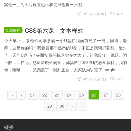
案例一、为图片设置边框和去掉边框一张图...
2016年06月08日
4871
CSS第六课：文本样式
CSS教程
今天早上，康晓玲同学拿着一个U盘在我面前晃了一晃，问道，老
师，这是你的吗？我看着那个熟悉的U盘，不正是我朝思暮想，迷失
了一天的U盘吗？失而复得的惊喜实在太大了，让我旋转、跳跃、闭
上眼……在此，感谢康晓玲同学，你拯救了我32G的教学资料，我的
命，咳咳……，又跑题了！回到正题，大家认为讲完了margin...
2016年06月07日
4911
‹‹
‹
21
22
23
24
25
26
27
28
29
30
›
››
链接