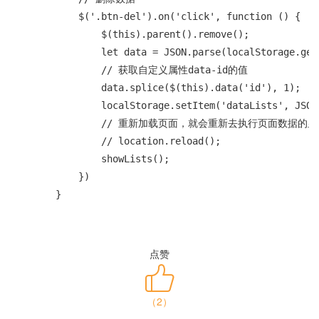
            $('.btn-del').on('click', function () {

                $(this).parent().remove();

                let data = JSON.parse(localStorage.get
                // 获取自定义属性data-id的值

                data.splice($(this).data('id'), 1);

                localStorage.setItem('dataLists', JSON.
                // 重新加载页面，就会重新去执行页面数据
                // location.reload();

                showLists();

            })

        }
点赞
（
2
）