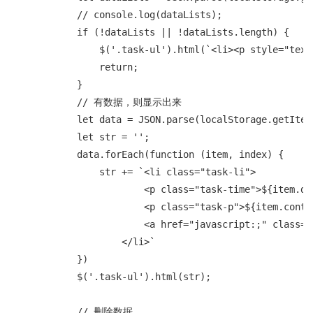
            // console.log(dataLists);

            if (!dataLists || !dataLists.length) {

                $('.task-ul').html(`<li><p style="te
                return;

            }

            // 有数据，则显示出来

            let data = JSON.parse(localStorage.getItem(
            let str = '';

            data.forEach(function (item, index) {

                str += `<li class="task-li">

                        <p class="task-time">${item.dat
                        <p class="task-p">${item.conten
                        <a href="javascript:;" class=
                    </li>`

            })

            $('.task-ul').html(str);

            // 删除数据
