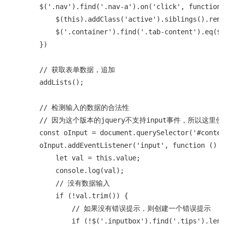
        $('.nav').find('.nav-a').on('click', function (
            $(this).addClass('active').siblings().remov
            $('.container').find('.tab-content').eq($(
        })

        // 获取表单数据，追加

        addLists();

        // 检测输入的数据的合法性

        // 因为这个版本的jquery不支持input事件，所以这里使
        const oInput = document.querySelector('#content
        oInput.addEventListener('input', function () {

            let val = this.value;

            console.log(val);

            // 没有数据输入

            if (!val.trim()) {

                // 如果没有错误提示，则创建一个错误提示

                if (!$('.inputbox').find('.tips').lengt