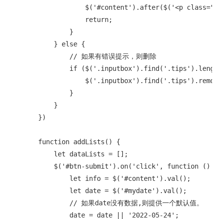
                    $('#content').after($('<p class
                    return;

                }

            } else {

                // 如果有错误提示，则删除

                if ($('.inputbox').find('.tips').length
                    $('.inputbox').find('.tips').remove
                }

            }

        })

        function addLists() {

            let dataLists = [];

            $('#btn-submit').on('click', function () {

                let info = $('#content').val();

                let date = $('#mydate').val();

                // 如果date没有数据,则提供一个默认值。

                date = date || '2022-05-24';
