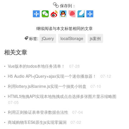
保存到：
继续阅读与本文标签相同的文章
标签:
jQuery
localStorage
js案例
相关文章
Vue版本的todos本地任务清单！
07-28
H5 Audio API+jQuery+ajax实现一个迷你播放器！
07-12
利用lottery.js和anime.js实现一个抽奖小转盘
07-10
HTML5拖拽API实现本地拖拽或点击选择多张图片显示缩略图
07-05
利用正则验证表单登录数据合法性
07-04
商城购物车ES6原生js实现零漏洞
07-02