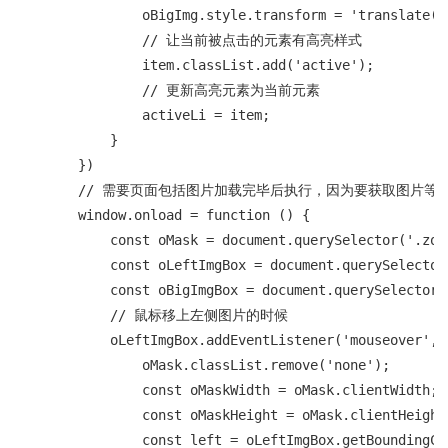
                oBigImg.style.transform = 'translate(-2
                // 让当前被点击的元素有高亮样式

                item.classList.add('active');

                // 更新高亮元素为当前元素

                activeLi = item;

            }

        })

        // 需要页面包括图片加载完毕后执行，因为要获取图片等的
        window.onload = function () {

            const oMask = document.querySelector('.zoom
            const oLeftImgBox = document.querySelector
            const oBigImgBox = document.querySelector('
            // 鼠标移上左侧图片的时候

            oLeftImgBox.addEventListener('mouseover', f
                oMask.classList.remove('none');

                const oMaskWidth = oMask.clientWidth;

                const oMaskHeight = oMask.clientHeight;
                const left = oLeftImgBox.getBoundingCli