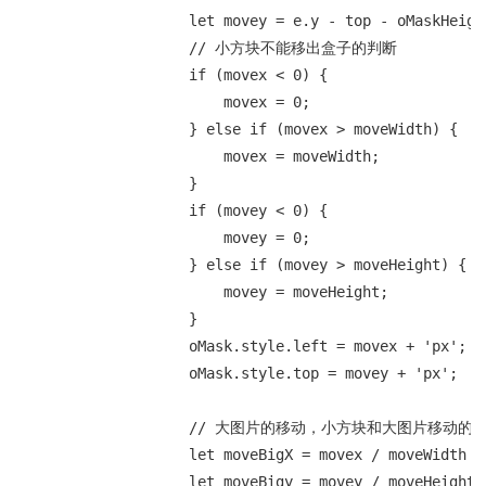
                    let movey = e.y - top - oMaskHeight
                    // 小方块不能移出盒子的判断

                    if (movex < 0) {

                        movex = 0;

                    } else if (movex > moveWidth) {

                        movex = moveWidth;

                    }

                    if (movey < 0) {

                        movey = 0;

                    } else if (movey > moveHeight) {

                        movey = moveHeight;

                    }

                    oMask.style.left = movex + 'px';

                    oMask.style.top = movey + 'px';

                    // 大图片的移动，小方块和大图片移动的
                    let moveBigX = movex / moveWidth * 
                    let moveBigy = movey / moveHeight *