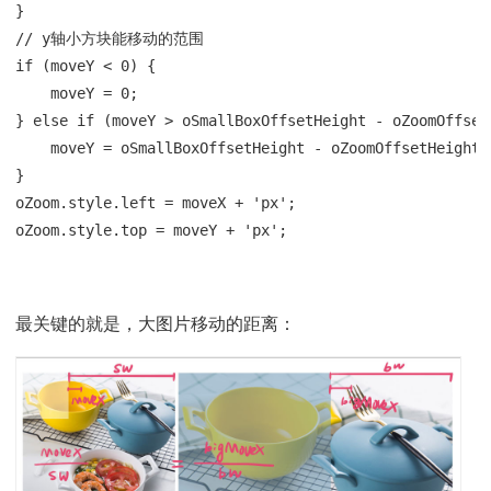
}

// y轴小方块能移动的范围

if (moveY < 0) {

    moveY = 0;

} else if (moveY > oSmallBoxOffsetHeight - oZoomOffsetH
    moveY = oSmallBoxOffsetHeight - oZoomOffsetHeight;

}

oZoom.style.left = moveX + 'px';

oZoom.style.top = moveY + 'px';
最关键的就是，大图片移动的距离：