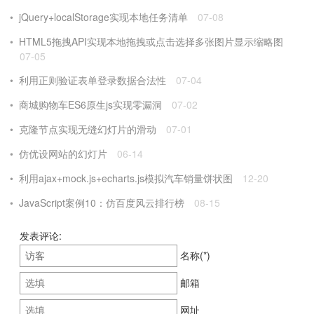
jQuery+localStorage实现本地任务清单
07-08
HTML5拖拽API实现本地拖拽或点击选择多张图片显示缩略图
07-05
利用正则验证表单登录数据合法性
07-04
商城购物车ES6原生js实现零漏洞
07-02
克隆节点实现无缝幻灯片的滑动
07-01
仿优设网站的幻灯片
06-14
利用ajax+mock.js+echarts.js模拟汽车销量饼状图
12-20
JavaScript案例10：仿百度风云排行榜
08-15
发表评论:
名称(*)
邮箱
网址