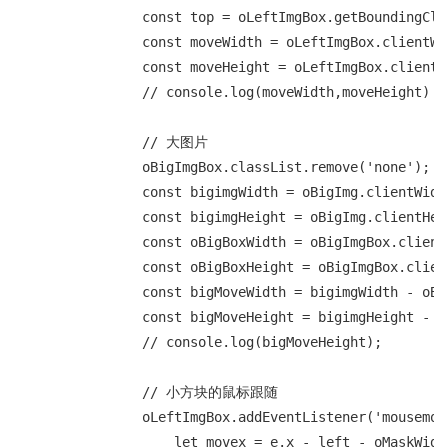
                const top = oLeftImgBox.getBoundingClie
                const moveWidth = oLeftImgBox.clientWid
                const moveHeight = oLeftImgBox.clientH
                // console.log(moveWidth,moveHeight)

                // 大图片

                oBigImgBox.classList.remove('none');

                const bigimgWidth = oBigImg.clientWidth
                const bigimgHeight = oBigImg.clientHeig
                const oBigBoxWidth = oBigImgBox.clientW
                const oBigBoxHeight = oBigImgBox.client
                const bigMoveWidth = bigimgWidth - oBig
                const bigMoveHeight = bigimgHeight - oB
                // console.log(bigMoveHeight);

                // 小方块的鼠标跟随

                oLeftImgBox.addEventListener('mousemove
                    let movex = e.x - left - oMaskWidth