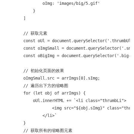
                oImg: 'images/big/5.gif'

            }

        ]

        // 获取元素

        const oUl = document.querySelector('.thrumbUl')
        const oImgSmall = document.querySelector('.smal
        const oBigImg = document.querySelector('.big-im
        // 初始化页面的效果

        oImgSmall.src = arrImgs[0].sImg;

        // 遍历出下方的缩略图

        for (let obj of arrImgs) {

            oUl.innerHTML += `<li class="thrumbLi">

                    <img src="${obj.sImg}" class="thrum
                </li>`

        }

        // 获取所有的缩略图元素
