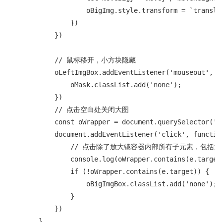
                    oBigImg.style.transform = `transla
                })

            })

            // 鼠标移开，小方块隐藏

            oLeftImgBox.addEventListener('mouseout', fu
                oMask.classList.add('none');

            })

            // 点击空白处关闭大图

            const oWrapper = document.querySelector('.w
            document.addEventListener('click', function
                // 点击除了放大镜容器内部所有子元素，包
                console.log(oWrapper.contains(e.target)
                if (!oWrapper.contains(e.target)) {

                    oBigImgBox.classList.add('none');

                }

            })

        }