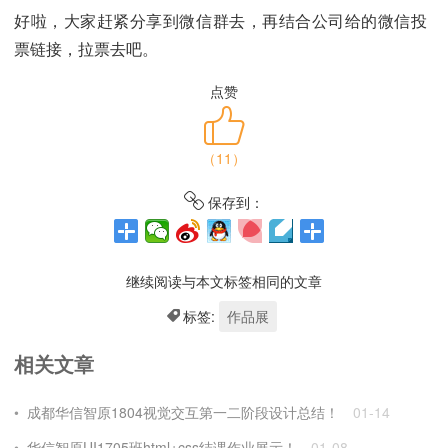
好啦，大家赶紧分享到微信群去，再结合公司给的微信投
票链接，拉票去吧。
点赞
（
11
）
保存到：
继续阅读与本文标签相同的文章
标签:
作品展
相关文章
成都华信智原1804视觉交互第一二阶段设计总结！
01-14
华信智原UI1705班html+css结课作业展示！
01-08