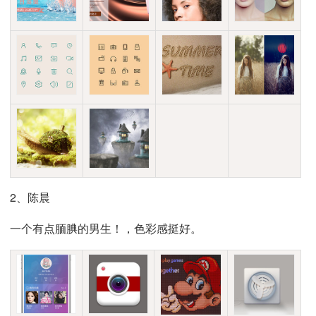
2、陈晨
一个有点腼腆的男生！，色彩感挺好。