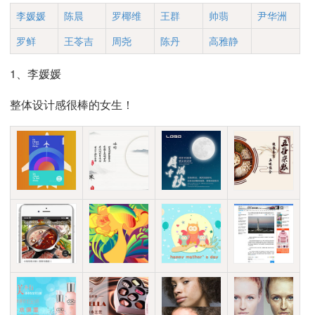
李媛媛
陈晨
罗椰维
王群
帅翡
尹华洲
罗鲜
王苓吉
周尧
陈丹
高雅静
1、李媛媛
整体设计感很棒的女生！