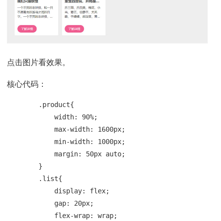
点击图片看效果。
核心代码：
        .product{

            width: 90%;

            max-width: 1600px;

            min-width: 1000px;

            margin: 50px auto;

        }

        .list{

            display: flex;

            gap: 20px;

            flex-wrap: wrap;
