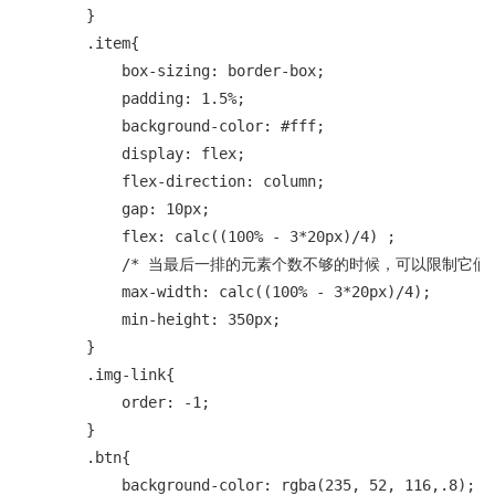
        }

        .item{

            box-sizing: border-box;

            padding: 1.5%;

            background-color: #fff;

            display: flex;

            flex-direction: column;

            gap: 10px;

            flex: calc((100% - 3*20px)/4) ;

            /* 当最后一排的元素个数不够的时候，可以限制它
            max-width: calc((100% - 3*20px)/4);

            min-height: 350px;

        }

        .img-link{

            order: -1;

        }

        .btn{

            background-color: rgba(235, 52, 116,.8);
