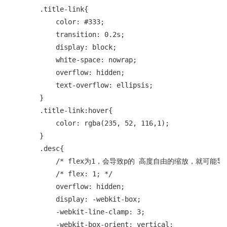
        .title-link{

            color: #333;

            transition: 0.2s;

            display: block;

            white-space: nowrap;

            overflow: hidden;

            text-overflow: ellipsis;

        }

        .title-link:hover{

            color: rgba(235, 52, 116,1);

        }

        .desc{

            /* flex为1，会导致p的 高度自由的缩放，就可
            /* flex: 1; */

            overflow: hidden;

            display: -webkit-box;

            -webkit-line-clamp: 3;

            -webkit-box-orient: vertical;
