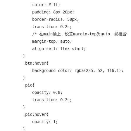
            color: #fff;

            padding: 8px 20px;

            border-radius: 50px;

            transition: 0.2s;

            /* 在main轴上，设置margin-top为auto，就
            margin-top: auto;

            align-self: flex-start;

        }

        .btn:hover{

            background-color: rgba(235, 52, 116,1);

        }

        .pic{

            opacity: 0.8;

            transition: 0.2s;

        }

        .pic:hover{

            opacity: 1;

        }
