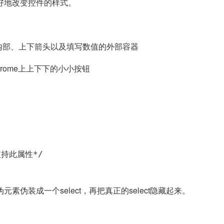
好地改变控件的样式。
ainer input内部、上下箭头以及填写数值的外部容器
是Chrome上上下下的小小按钮
支持此属性*/

伪装成一个select，再把真正的select隐藏起来。