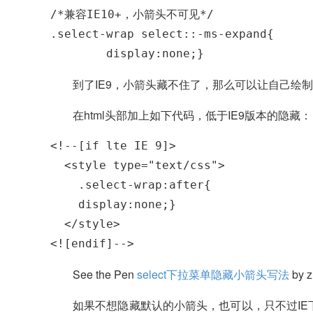
/*兼容IE10+，小箭头不可见*/

.select-wrap select::-ms-expand{

	display:none;}
到了IE9，小箭头藏不住了，那么可以让自己绘
在html头部加上如下代码，低于IE9版本的隐藏：
<!--[if lte IE 9]>

  <style type="text/css">

    .select-wrap:after{

    display:none;}

  </style>

<![endif]-->
See the Pen
select下拉菜单隐藏小箭头写法
by z
如果不想隐藏默认的小箭头，也可以，只不过IE下面