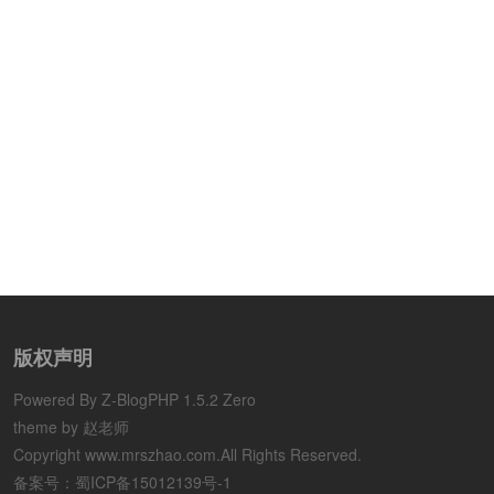
版权声明
Powered By
Z-BlogPHP 1.5.2 Zero
theme by 赵老师
Copyright www.mrszhao.com.All Rights Reserved.
备案号：
蜀ICP备15012139号-1